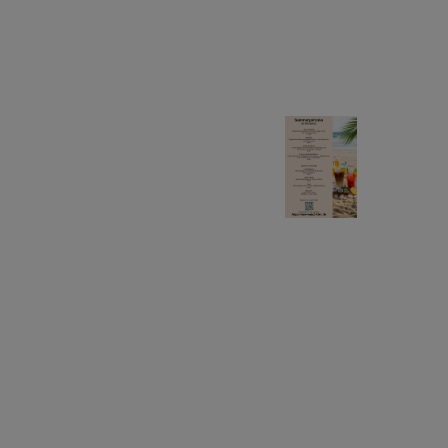
Volksbank-Arena, das im Naherholungsgebiet
“Süchtelner Höhen” gelegen ist.
Aktuell:
Das Waldbistro
freut sich auf Ihren
Besuch.
Bei uns können Sie
übrigens auch
übernachten.