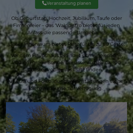
Veranstaltung planen
Ob Geburtstag, Hochzeit, Jubiläum, Taufe oder
Firmenfeier – das ‘Waldbistro bietet für jeden
Anlass die passende Umgebung.
Unser Innenraum bietet Platz für bis zu 80 Gäste.
Vor dem Haupthaus befindet sich eine schöne,
200 qm große Sonnenterrasse, auf der ca. 100
Gäste problemlos Platz finden.
Für Aus- und Fortbildungsveranstaltungen stehen
Seminarräume zur Verfügung.